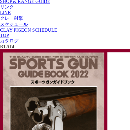
SHOP & RANGE GUIDE
リンク
LINK
クレー射撃
スケジュール
CLAY PIGEON SCHEDULE
TOP
カタログ
B12iT4