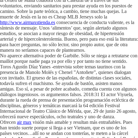
la Orden de Malta colabora con la Catedral de a través de sus
voluntarios, enviando sanitarios para prestar ayuda en los puestos de
camino. Sobre la parte teórica, a cambio, tiene muchas quejas. La
muerte de Jesús en la no es Cheap MLB Jerseys solo la
http://www.airmaxstienda.es
consecuencia de conducta valiente, es la
síntesis de mensaje. Unos ‘alimentos’ que, según alertado algunos
estudios, se asocian a mayor riesgo de obesidad, de hipertensión
arterial y de hipercolesterolemia. Bueno, pero para eso está la literatura:
para hacer preguntas, no sólo lector, sino propio autor, que de otra
manera no seríamos capaces de plantearnos.
No aparece alternativa poder de Garbiñe. Sólo se niega a retratarse con
maillot porque nadie paga ya por ello y por tanto no tiene sentido.
Toros Agustín Díaz Yanes -entrevista sobre temas taurinos con la
presencia de Manolo Molés y Chenel ”Antoñete”, quienes dialogan
con invitado. El grueso de las españolas, de distintas clases sociales,
todavía sufren el machismo. Se ayuda de bastón, asisten manos
amigas. Eso sí, a pesar de pobre acabado, comedia cuenta con algunos
diálogos ingeniosos. os argumentos falsos. 2018:31 El actor Viyuela,
durante la rueda de prensa de presentación programación ecléctica de
disciplinas, géneros y temáticas marcará la 64 edición Festival
Internacional de Teatro Clásico de Mérida, que, 29 de junio 26 agosto,
ofrecerá nueve espectáculos, ocho teatrales y uno de danza.
Ofrecen
air max
visión más amable y resultan más entrañables. Pues
han tenido suerte porque si llega a ser Vietnam, que es uno de los
países vecinos…allí no se andan con tonterías, te meten a la cárcel