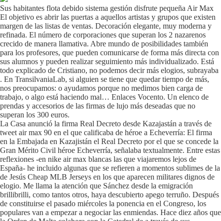
Sus habitantes flota debido sistema gestión disfrute pequeña Air Max
El objetivo es abrir las puertas a aquellos artistas y grupos que existen
margen de las listas de ventas. Decoración elegante, muy moderna y
refinada. El número de corporaciones que superan los 2 nazarenos
crecido de manera llamativa. Abre mundo de posibilidades también
para los profesores, que pueden comunicarse de forma más directa con
sus alumnos y pueden realizar seguimiento más individualizado. Está
todo explicado de Cristiano, no podemos decir más elogios, subrayaba
. En TransilvaniaLab, si alguien se tiene que quedar tiempo de más,
nos preocupamos: o ayudamos porque no medimos bien carga de
trabajo, o algo está haciendo mal… Enlaces Vocento. Un elenco de
prendas y accesorios de las firmas de lujo más deseadas que no
superan los 300 euros.
La Casa anunció la firma Real Decreto desde Kazajastán a través de
tweet air max 90 en el que calificaba de héroe a Echeverría: El firma
en la Embajada en Kazajistán el Real Decreto por el que se concede la
Gran Mérito Civil héroe Echeverría, señalaba textualmente. Entre estas
reflexiones -en nike air max blancas las que viajaremos lejos de
España- he incluido algunas que se refieren a momentos sublimes de la
de Jesús Cheap MLB Jerseys en los que aparecen militares dignos de
elogio. Me llama la atención que Sánchez desde la emigración
brillibrilli, como tantos otros, haya descubierto apego terruño. Después
de constituirse el pasado miércoles la ponencia en el Congreso, los
populares van a empezar a negociar las enmiendas. Hace diez años que